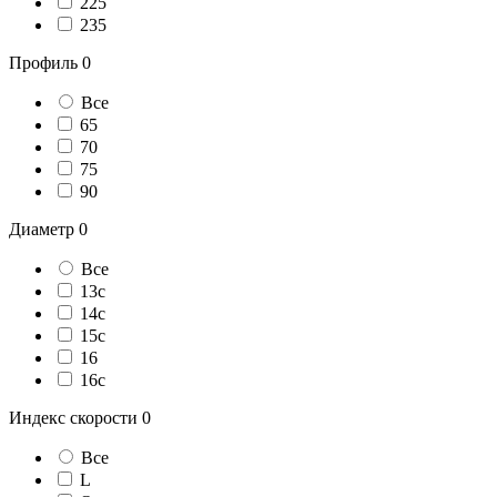
225
235
Профиль
0
Все
65
70
75
90
Диаметр
0
Все
13c
14с
15с
16
16c
Индекс скорости
0
Все
L