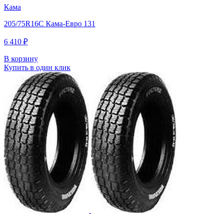
Кама
205/75R16C Кама-Евро 131
6 410 ₽
В корзину
Купить в один клик