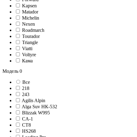
Kapsen
Matador
Michelin
Nexen
Roadmarch
Tourador
Triangle
Viatti
Voltyre
Кама
Модель
0
Все
218
243
Agilis Alpin
Alga Suv НК-532
Blizzak W995
CA-1
CT8
HS268