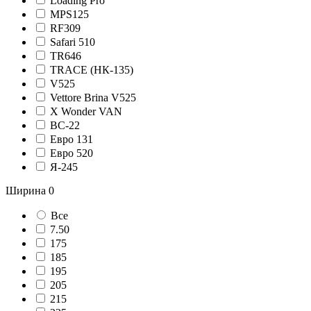
Loading Pro
MPS125
RF309
Safari 510
TR646
TRACE (НК-135)
V525
Vettore Brina V525
X Wonder VAN
ВС-22
Евро 131
Евро 520
Я-245
Ширина
0
Все
7.50
175
185
195
205
215