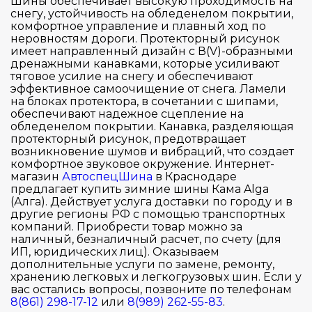
Шины обеспечивает высокую проходимость на
снегу, устойчивость на обледенелом покрытии,
комфортное управление и плавный ход по
неровностям дороги. Протекторный рисунок
имеет направленный дизайн с В(V)-образными
дренажными канавками, которые усиливают
тяговое усилие на снегу и обеспечивают
эффективное самоочищение от снега. Ламели
на блоках протектора, в сочетании с шипами,
обеспечивают надежное сцепление на
обледенелом покрытии. Канавка, разделяющая
протекторный рисунок, предотвращает
возникновение шумов и вибраций, что создает
комфортное звуковое окружение. Интернет-
магазин
АвтоспецШина
в Краснодаре
предлагает купить зимние шины Кама Alga
(Алга). Действует услуга доставки по городу и в
другие регионы РФ с помощью транспортных
компаний. Приобрести товар можно за
наличный, безналичный расчет, по счету (для
ИП, юридических лиц). Оказываем
дополнительные услуги по замене, ремонту,
хранению легковых и легкогрузовых шин. Если у
вас остались вопросы, позвоните по телефонам
8(861) 298-17-12
или
8(989) 262-55-83
.