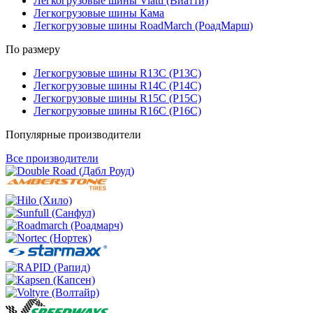
Легкогрузовые шины Viatti (Виатти)
Легкогрузовые шины Кама
Легкогрузовые шины RoadMarch (РоадМарш)
По размеру
Легкогрузовые шины R13C (Р13С)
Легкогрузовые шины R14C (Р14С)
Легкогрузовые шины R15C (Р15С)
Легкогрузовые шины R16C (Р16С)
Популярные производители
Все производители