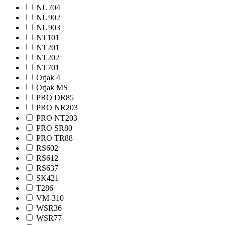
NU704
NU902
NU903
NТ101
NТ201
NТ202
NТ701
Orjak 4
Orjak MS
PRO DR85
PRO NR203
PRO NТ203
PRO SR80
PRO TR88
RS602
RS612
RS637
SK421
T286
VM-310
WSR36
WSR77