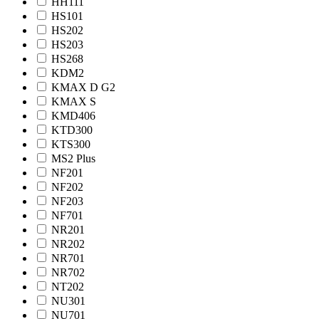
HH111
HS101
HS202
HS203
HS268
KDM2
KMAX D G2
KMAX S
KMD406
KTD300
KTS300
MS2 Plus
NF201
NF202
NF203
NF701
NR201
NR202
NR701
NR702
NT202
NU301
NU701