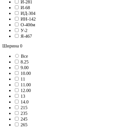
И-281
И-68
ИД-304
ИН-142
О-40бм
У-2
Я-467
Ширина
0
Все
8.25
9.00
10.00
11
11.00
12.00
13
14.0
215
235
245
265