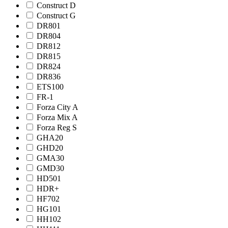
Construct D
Construct G
DR801
DR804
DR812
DR815
DR824
DR836
ETS100
FR-1
Forza City A
Forza Mix A
Forza Reg S
GHA20
GHD20
GMA30
GMD30
HD501
HDR+
HF702
HG101
HH102