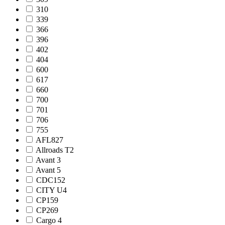
310
339
366
396
402
404
600
617
660
700
701
706
755
AFL827
Allroads T2
Avant 3
Avant 5
CDC152
CITY U4
CP159
CP269
Cargo 4