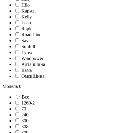
Hilo
Kapsen
Kelly
Leao
Rapid
Roadshine
Sava
Sunfull
Tyrex
Windpower
Алтайшина
Кама
ОмскШина
Модель
0
Все
1260-2
79
240
300
308
309