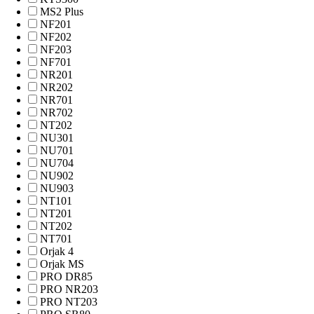
MS2 Plus
NF201
NF202
NF203
NF701
NR201
NR202
NR701
NR702
NT202
NU301
NU701
NU704
NU902
NU903
NТ101
NТ201
NТ202
NТ701
Orjak 4
Orjak MS
PRO DR85
PRO NR203
PRO NТ203