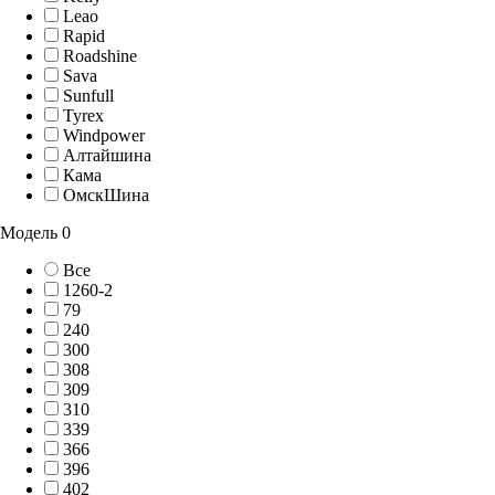
Leao
Rapid
Roadshine
Sava
Sunfull
Tyrex
Windpower
Алтайшина
Кама
ОмскШина
Модель
0
Все
1260-2
79
240
300
308
309
310
339
366
396
402