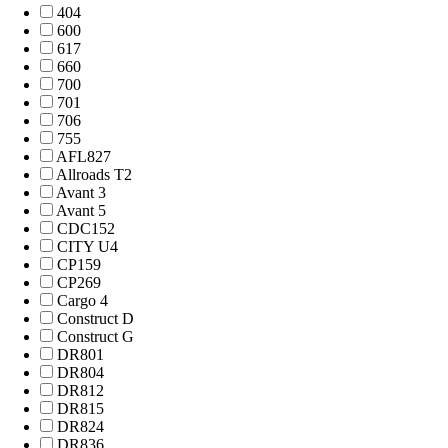
404
600
617
660
700
701
706
755
AFL827
Allroads T2
Avant 3
Avant 5
CDC152
CITY U4
CP159
CP269
Cargo 4
Construct D
Construct G
DR801
DR804
DR812
DR815
DR824
DR836