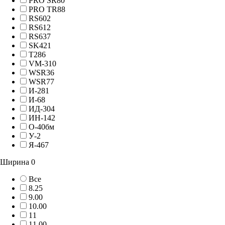
PRO SR80
PRO TR88
RS602
RS612
RS637
SK421
T286
VM-310
WSR36
WSR77
И-281
И-68
ИД-304
ИН-142
О-40бм
У-2
Я-467
Ширина
0
Все
8.25
9.00
10.00
11
11.00