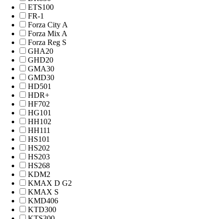
ETS100
FR-1
Forza City A
Forza Mix A
Forza Reg S
GHA20
GHD20
GMA30
GMD30
HD501
HDR+
HF702
HG101
HH102
HH111
HS101
HS202
HS203
HS268
KDM2
KMAX D G2
KMAX S
KMD406
KTD300
KTS300