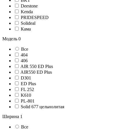
BKT
Deestone
Kenda
PRIDESPEED
Solideal
Кама
Модель
0
Все
404
406
AIR 550 ED Plus
AIR550 ED Plus
D301
ED Plus
FL 252
K610
PL-801
Solid 677 цельнолитая
Ширина
1
Все