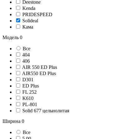
Deestone
Kenda
PRIDESPEED
Solideal
Кама
Модель
0
Все
404
406
AIR 550 ED Plus
AIR550 ED Plus
D301
ED Plus
FL 252
K610
PL-801
Solid 677 цельнолитая
Ширина
0
Все
5.00