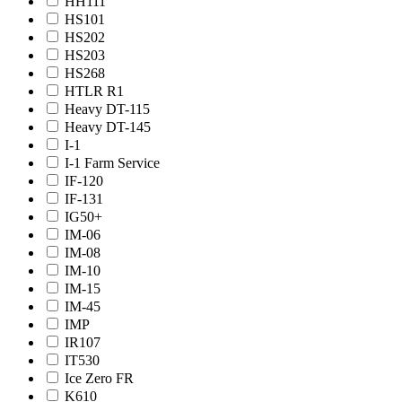
HH111
HS101
HS202
HS203
HS268
HTLR R1
Heavy DT-115
Heavy DT-145
I-1
I-1 Farm Service
IF-120
IF-131
IG50+
IM-06
IM-08
IM-10
IM-15
IM-45
IMP
IR107
IT530
Ice Zero FR
K610