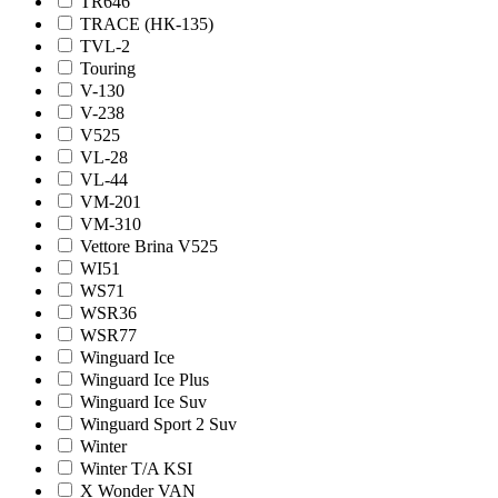
TR646
TRACE (НК-135)
TVL-2
Touring
V-130
V-238
V525
VL-28
VL-44
VM-201
VM-310
Vettore Brina V525
WI51
WS71
WSR36
WSR77
Winguard Ice
Winguard Ice Plus
Winguard Ice Suv
Winguard Sport 2 Suv
Winter
Winter T/A KSI
X Wonder VAN