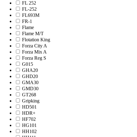
FL 252
FL-252
FL693M
FR-1
Flame
Flame М/Т
Flotation King
Forza City A
Forza Mix A
Forza Reg S
G015
GHA20
GHD20
GMA30
GMD30
GT268
Gripking
HD501
HDR+
HF702
HG101
HH102