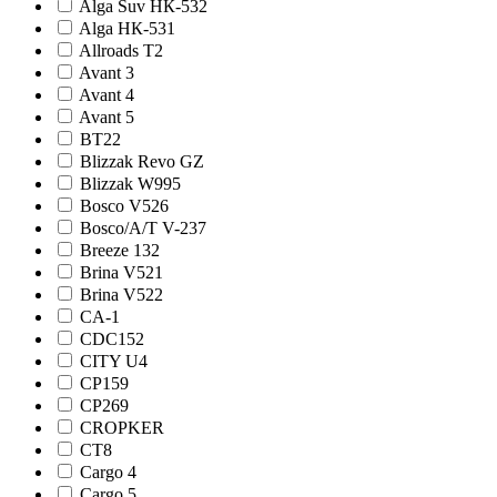
Alga Suv НК-532
Alga НК-531
Allroads T2
Avant 3
Avant 4
Avant 5
BT22
Blizzak Revo GZ
Blizzak W995
Bosco V526
Bosco/A/T V-237
Breeze 132
Brina V521
Brina V522
CA-1
CDC152
CITY U4
CP159
CP269
CROPKER
CT8
Cargo 4
Cargo 5