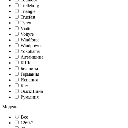
Trelleborg
Triangle
Truefast
Tyrex
Viatti
Voltyre
Windforce
Windpower
Yokohama
Алтайшина
БШК
Белшина
Германия
Испания
Кама
ОмскШина
Румыния
Модель
Все
1260-2