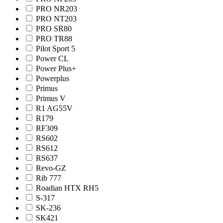
PRO NR203
PRO NТ203
PRO SR80
PRO TR88
Pilot Sport 5
Power CL
Power Plus+
Powerplus
Primus
Primus V
R1 AG55V
R179
RF309
RS602
RS612
RS637
Revo-GZ
Rib 777
Roadian HTX RH5
S-317
SK-236
SK421