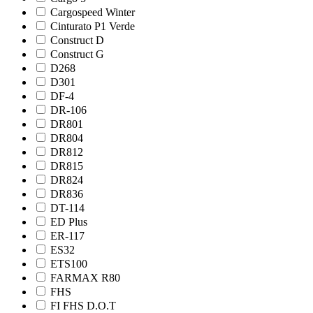
Cargospeed Winter
Cinturato P1 Verde
Construct D
Construct G
D268
D301
DF-4
DR-106
DR801
DR804
DR812
DR815
DR824
DR836
DT-114
ED Plus
ER-117
ES32
ETS100
FARMAX R80
FHS
FI FHS D.O.T