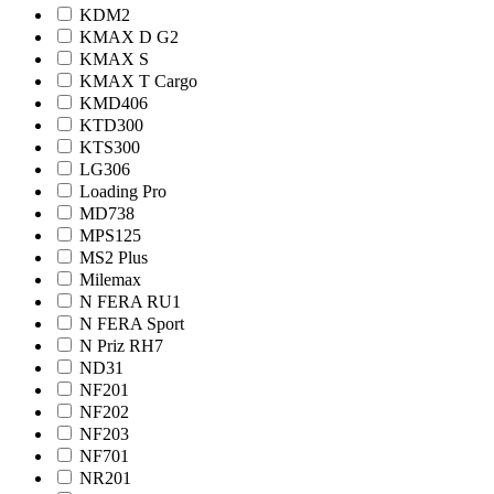
KDM2
KMAX D G2
KMAX S
KMAX T Cargo
KMD406
KTD300
KTS300
LG306
Loading Pro
MD738
MPS125
MS2 Plus
Milemax
N FERA RU1
N FERA Sport
N Priz RH7
ND31
NF201
NF202
NF203
NF701
NR201