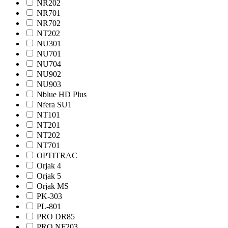
NR202
NR701
NR702
NT202
NU301
NU701
NU704
NU902
NU903
Nblue HD Plus
Nfera SU1
NТ101
NТ201
NТ202
NТ701
OPTITRAC
Orjak 4
Orjak 5
Orjak MS
PK-303
PL-801
PRO DR85
PRO NF203