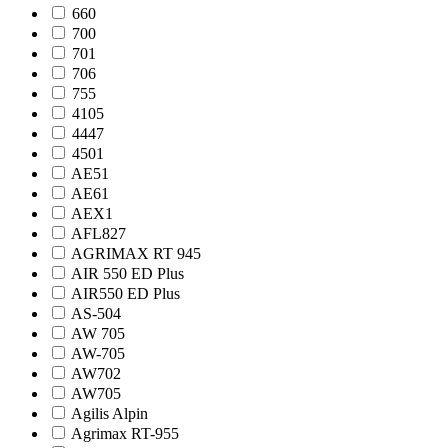
660
700
701
706
755
4105
4447
4501
AE51
AE61
AEX1
AFL827
AGRIMAX RT 945
AIR 550 ED Plus
AIR550 ED Plus
AS-504
AW 705
AW-705
AW702
AW705
Agilis Alpin
Agrimax RT-955