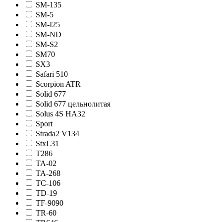
SM-135
SM-5
SM-I25
SM-ND
SM-S2
SM70
SX3
Safari 510
Scorpion ATR
Solid 677
Solid 677 цельнолитая
Solus 4S HA32
Sport
Strada2 V134
StxL31
T286
TA-02
TA-268
TC-106
TD-19
TF-9090
TR-60