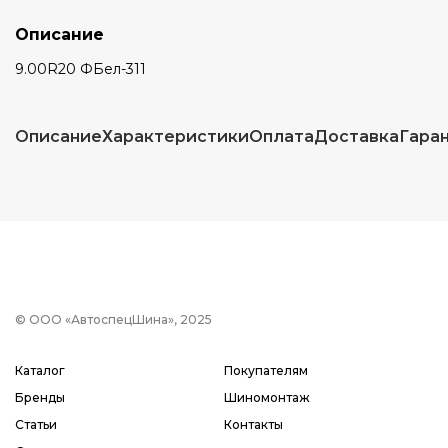
Описание
9.00R20 ФБел-311
Описание
Характеристики
Оплата
Доставка
Гара
© ООО «АвтоспецШина», 2025
Каталог
Покупателям
Бренды
Шиномонтаж
Статьи
Контакты