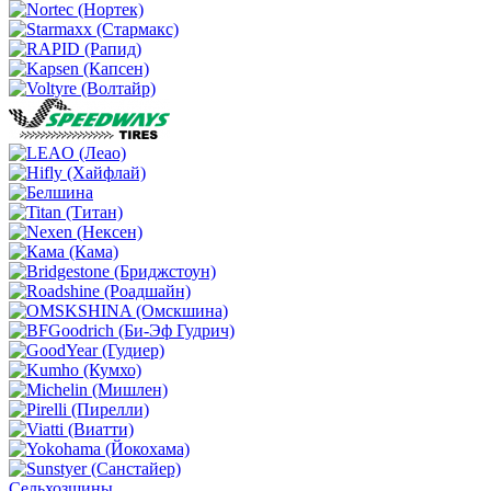
Сельхозшины