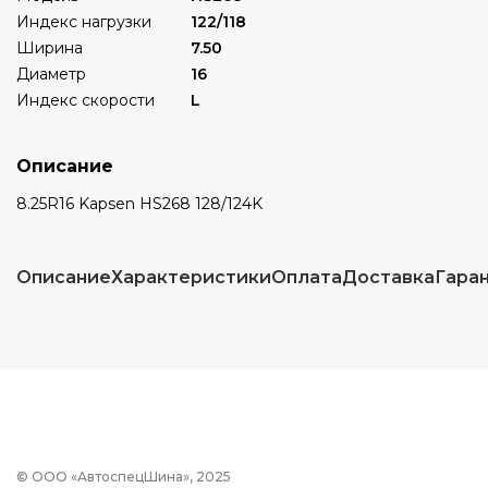
Индекс нагрузки
122/118
Ширина
7.50
Диаметр
16
Индекс скорости
L
Описание
8.25R16 Kapsen HS268 128/124K
Описание
Характеристики
Оплата
Доставка
Гара
© ООО «АвтоспецШина», 2025