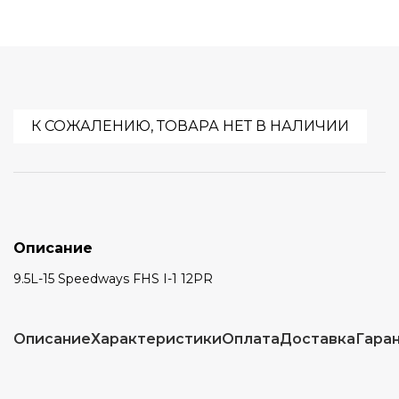
К СОЖАЛЕНИЮ, ТОВАРА НЕТ В НАЛИЧИИ
Описание
9.5L-15 Speedways FHS I-1 12PR
Описание
Характеристики
Оплата
Доставка
Гара