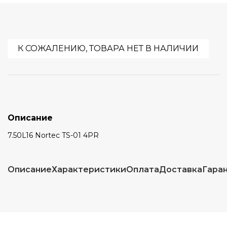
К СОЖАЛЕНИЮ, ТОВАРА НЕТ В НАЛИЧИИ
Описание
7.50L16 Nortec TS-01 4PR
Описание
Характеристики
Оплата
Доставка
Гара