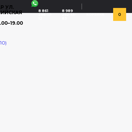
Р УЛ.
8 861
8 989
СИЙСКАЯ
0
298-17-
262-55-
КОРЗИНА
12
83
.00–19.00
ЛО)