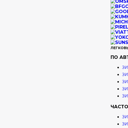
ЛЕГКОВ
ПО А
ЗИ
ЗИ
ЗИ
ЗИ
З
ЧАСТО
З
З