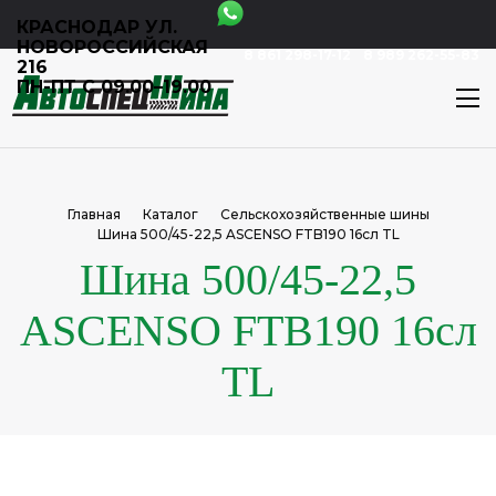
КРАСНОДАР УЛ.
НОВОРОССИЙСКАЯ
8 861 298-17-12
8 989 262-55-83
216
ПН-ПТ С 09.00–19.00
Главная
Каталог
Сельскохозяйственные шины
Шина 500/45-22,5 ASCENSO FTB190 16сл TL
Шина 500/45-22,5
ASCENSO FTB190 16сл
TL