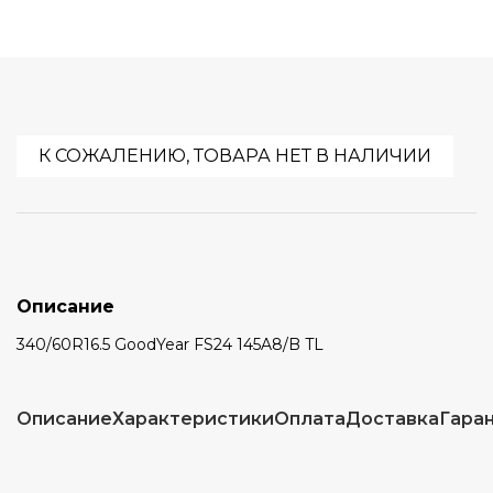
К СОЖАЛЕНИЮ, ТОВАРА НЕТ В НАЛИЧИИ
Описание
340/60R16.5 GoodYear FS24 145A8/B TL
Описание
Характеристики
Оплата
Доставка
Гара