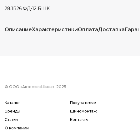
28.1R26 ФД-12 БШК
Описание
Характеристики
Оплата
Доставка
Гара
© ООО «АвтоспецШина», 2025
Каталог
Покупателям
Бренды
Шиномонтаж
Статьи
Контакты
О компании