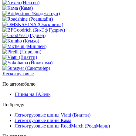
Легкогрузовые
По автомобилю
Шины на ГАЗель
По бренду
Легкогрузовые шины Viatti (Виатти)
Легкогрузовые шины Кама
Легкогрузовые шины RoadMarch (РоадМарш)