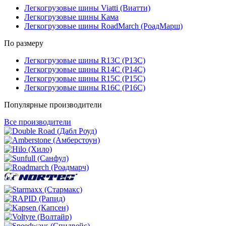
Легкогрузовые шины Viatti (Виатти)
Легкогрузовые шины Кама
Легкогрузовые шины RoadMarch (РоадМарш)
По размеру
Легкогрузовые шины R13C (Р13С)
Легкогрузовые шины R14C (Р14С)
Легкогрузовые шины R15C (Р15С)
Легкогрузовые шины R16C (Р16С)
Популярные производители
Все производители