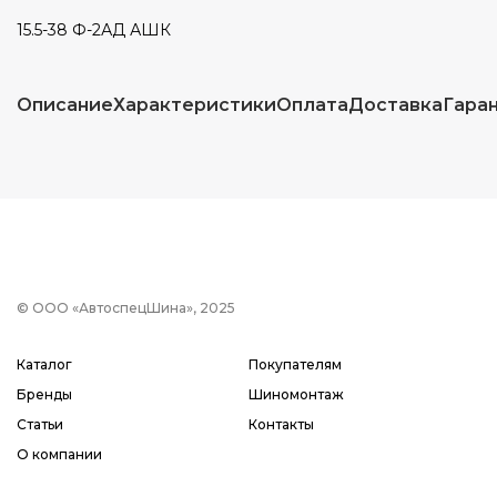
15.5-38 Ф-2АД АШК
Описание
Характеристики
Оплата
Доставка
Гара
© ООО «АвтоспецШина», 2025
Каталог
Покупателям
Бренды
Шиномонтаж
Статьи
Контакты
О компании