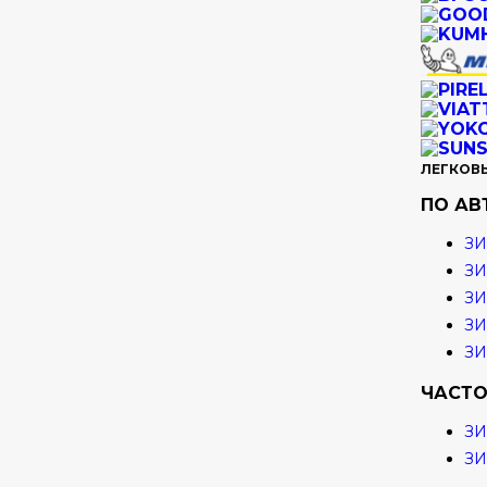
ЛЕГКОВ
ПО А
ЗИ
ЗИ
ЗИ
ЗИ
З
ЧАСТО
З
З