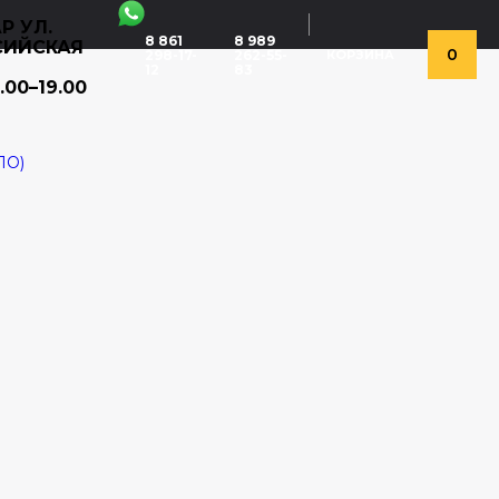
Р УЛ.
8 861
8 989
СИЙСКАЯ
0
298-17-
262-55-
КОРЗИНА
12
83
.00–19.00
ЛО)