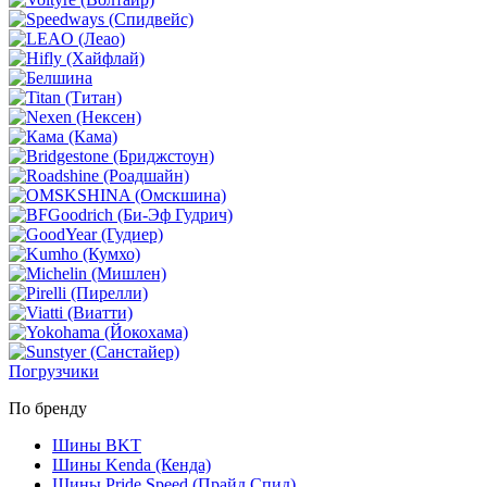
Погрузчики
По бренду
Шины BKT
Шины Kenda (Кенда)
Шины Pride Speed (Прайд Спид)