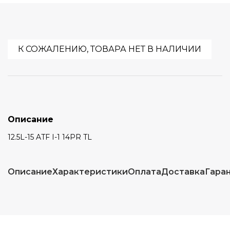
К СОЖАЛЕНИЮ, ТОВАРА НЕТ В НАЛИЧИИ
Описание
12.5L-15 ATF I-1 14PR TL
Описание
Характеристики
Оплата
Доставка
Гара