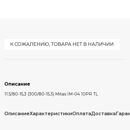
К СОЖАЛЕНИЮ, ТОВАРА НЕТ В НАЛИЧИИ
Описание
11.5/80-15,3 (300/80-15.3) Мitаs IM-04 10PR TL
Описание
Характеристики
Оплата
Доставка
Гара