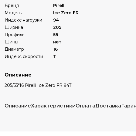
Бренд
Pirelli
Модель
Ice Zero FR
Индекс нагрузки
94
Ширина
205
Профиль
55
Шипы
нет
Диаметр
16
Индекс скорости
T
Описание
205/55*16 Pirelli Ice Zero FR 94T
Описание
Характеристики
Оплата
Доставка
Гара