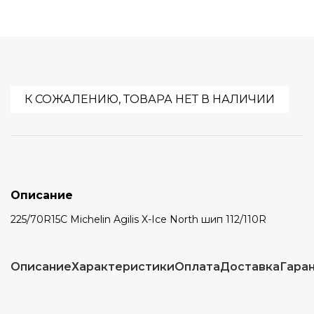
К СОЖАЛЕНИЮ, ТОВАРА НЕТ В НАЛИЧИИ
Описание
225/70R15C Michelin Agilis X-Ice North шип 112/110R
Описание
Характеристики
Оплата
Доставка
Гара