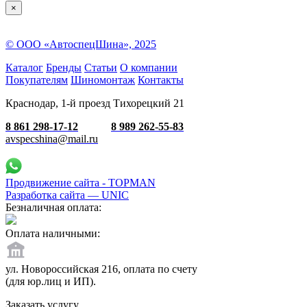
×
© ООО «АвтоспецШина», 2025
Каталог
Бренды
Статьи
О компании
Покупателям
Шиномонтаж
Контакты
Краснодар, 1-й проезд Тихорецкий 21
8 861 298-17-12
8 989 262-55-83
avspecshina@mail.ru
Продвижение сайта - TOPMAN
Разработка сайта —
UNIC
Безналичная оплата:
Оплата наличными:
ул. Новороссийская 216, оплата по счету
(для юр.лиц и ИП).
Заказать услугу