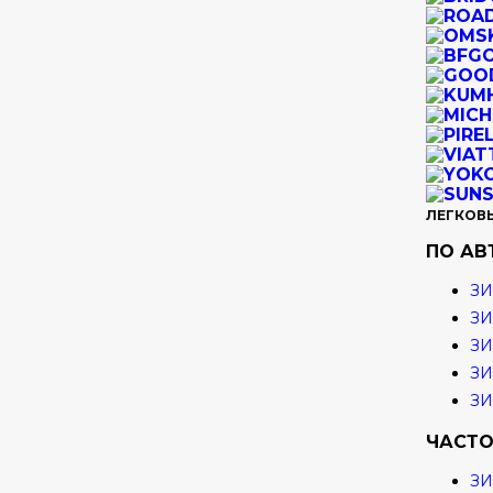
ЛЕГКОВ
ПО А
ЗИ
ЗИ
ЗИ
ЗИ
З
ЧАСТО
З