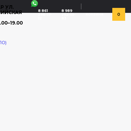
Р УЛ.
8 861
8 989
СИЙСКАЯ
0
298-17-
262-55-
КОРЗИНА
12
83
.00–19.00
ЛО)