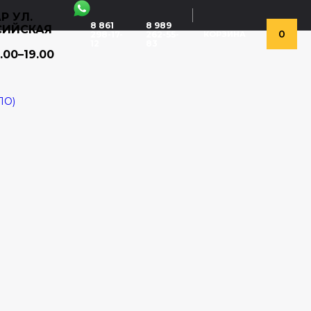
Р УЛ.
8 861
8 989
СИЙСКАЯ
0
298-17-
262-55-
КОРЗИНА
12
83
.00–19.00
ЛО)