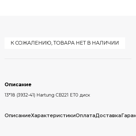
К СОЖАЛЕНИЮ, ТОВАРА НЕТ В НАЛИЧИИ
Описание
13*18 (3932-41) Hartung CB221 ET0 диск
Описание
Характеристики
Оплата
Доставка
Гара