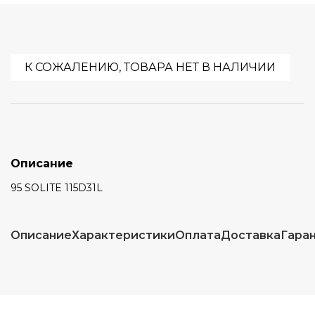
К СОЖАЛЕНИЮ, ТОВАРА НЕТ В НАЛИЧИИ
Описание
95 SOLITE 115D31L
Описание
Характеристики
Оплата
Доставка
Гара