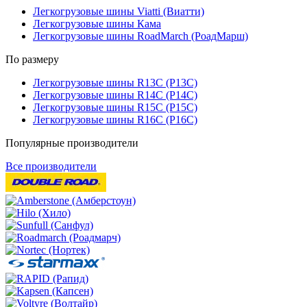
Легкогрузовые шины Viatti (Виатти)
Легкогрузовые шины Кама
Легкогрузовые шины RoadMarch (РоадМарш)
По размеру
Легкогрузовые шины R13C (Р13С)
Легкогрузовые шины R14C (Р14С)
Легкогрузовые шины R15C (Р15С)
Легкогрузовые шины R16C (Р16С)
Популярные производители
Все производители