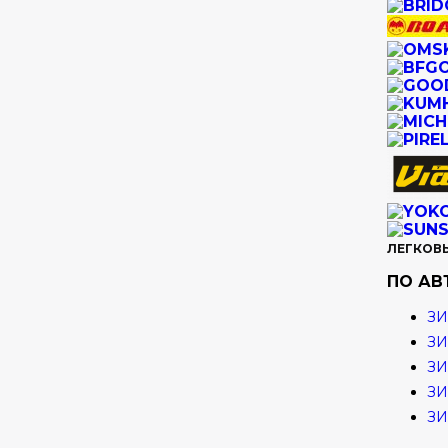
ЛЕГКОВ
ПО А
ЗИ
ЗИ
ЗИ
ЗИ
З