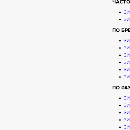
ЧАСТО
З
З
ПО БР
ЗИ
ЗИ
З
ЗИ
ЗИ
ЗИ
ПО РА
ЗИ
ЗИ
ЗИ
ЗИ
ЗИ