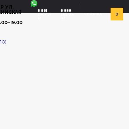
Р УЛ.
8 861
8 989
СИЙСКАЯ
0
298-17-
262-55-
КОРЗИНА
12
83
.00–19.00
ЛО)