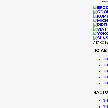
ЛЕГКОВ
ПО А
ЗИ
ЗИ
ЗИ
ЗИ
З
ЧАСТО
З
З