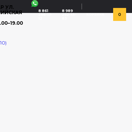
Р УЛ.
8 861
8 989
СИЙСКАЯ
0
298-17-
262-55-
КОРЗИНА
12
83
.00–19.00
ЛО)