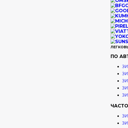
ЛЕГКОВ
ПО А
ЗИ
ЗИ
ЗИ
ЗИ
З
ЧАСТО
З
З