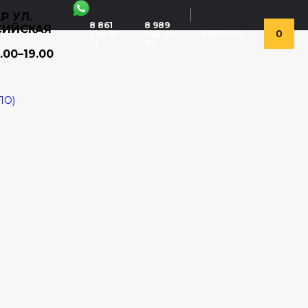
Р УЛ.
8 861
8 989
СИЙСКАЯ
0
298-17-
262-55-
КОРЗИНА
12
83
.00–19.00
ЛО)