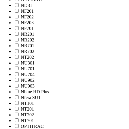
ND31
NF201
NF202
NF203
NF701
NR201
NR202
NR701
NR702
NT202
NU301
NU701
NU704
NU902
NU903
Nblue HD Plus
Nfera SU1
NТ101
NТ201
NТ202
NТ701
OPTITRAC