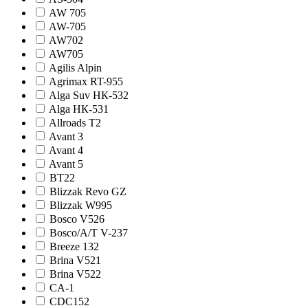
AW 705
AW-705
AW702
AW705
Agilis Alpin
Agrimax RT-955
Alga Suv НК-532
Alga НК-531
Allroads T2
Avant 3
Avant 4
Avant 5
BT22
Blizzak Revo GZ
Blizzak W995
Bosco V526
Bosco/A/T V-237
Breeze 132
Brina V521
Brina V522
CA-1
CDC152