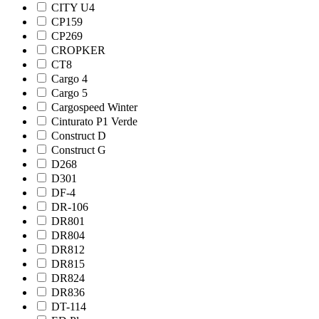
CITY U4
CP159
CP269
CROPKER
CT8
Cargo 4
Cargo 5
Cargospeed Winter
Cinturato P1 Verde
Construct D
Construct G
D268
D301
DF-4
DR-106
DR801
DR804
DR812
DR815
DR824
DR836
DT-114