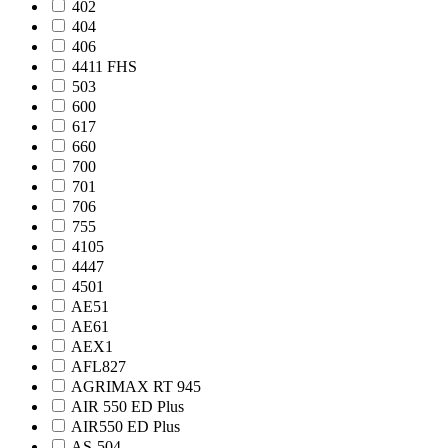
402
404
406
4411 FHS
503
600
617
660
700
701
706
755
4105
4447
4501
AE51
AE61
AEX1
AFL827
AGRIMAX RT 945
AIR 550 ED Plus
AIR550 ED Plus
AS-504