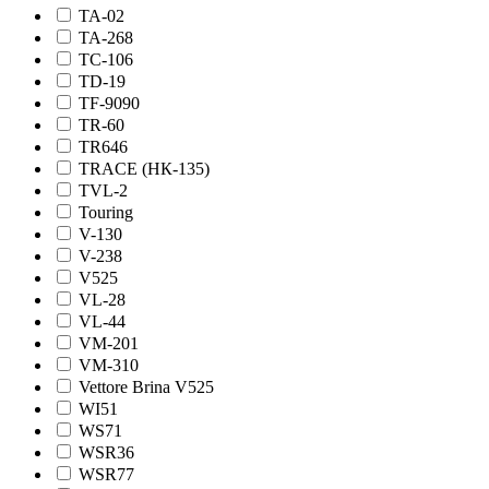
TA-02
TA-268
TC-106
TD-19
TF-9090
TR-60
TR646
TRACE (НК-135)
TVL-2
Touring
V-130
V-238
V525
VL-28
VL-44
VM-201
VM-310
Vettore Brina V525
WI51
WS71
WSR36
WSR77