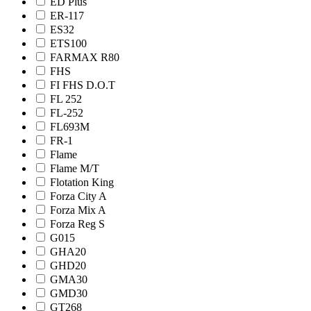
ED Plus
ER-117
ES32
ETS100
FARMAX R80
FHS
FI FHS D.O.T
FL 252
FL-252
FL693M
FR-1
Flame
Flame М/Т
Flotation King
Forza City A
Forza Mix A
Forza Reg S
G015
GHA20
GHD20
GMA30
GMD30
GT268