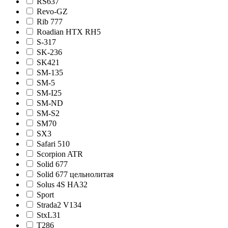
RS637
Revo-GZ
Rib 777
Roadian HTX RH5
S-317
SK-236
SK421
SM-135
SM-5
SM-I25
SM-ND
SM-S2
SM70
SX3
Safari 510
Scorpion ATR
Solid 677
Solid 677 цельнолитая
Solus 4S HA32
Sport
Strada2 V134
StxL31
T286