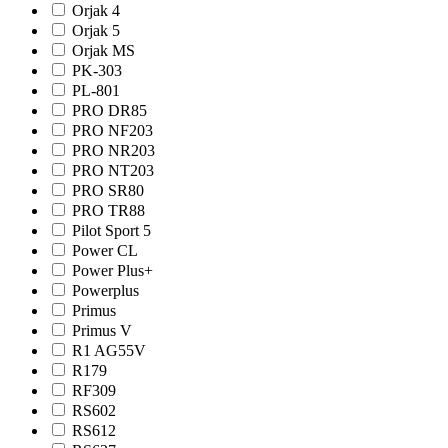
Orjak 4
Orjak 5
Orjak MS
PK-303
PL-801
PRO DR85
PRO NF203
PRO NR203
PRO NТ203
PRO SR80
PRO TR88
Pilot Sport 5
Power CL
Power Plus+
Powerplus
Primus
Primus V
R1 AG55V
R179
RF309
RS602
RS612