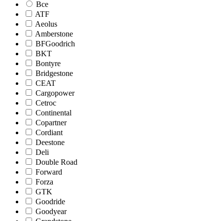
Все
ATF
Aeolus
Amberstone
BFGoodrich
BKT
Bontyre
Bridgestone
CEAT
Cargopower
Cetroc
Continental
Copartner
Cordiant
Deestone
Deli
Double Road
Forward
Forza
GTK
Goodride
Goodyear