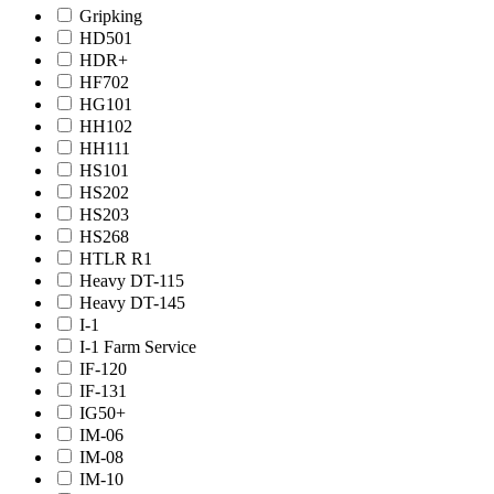
Gripking
HD501
HDR+
HF702
HG101
HH102
HH111
HS101
HS202
HS203
HS268
HTLR R1
Heavy DT-115
Heavy DT-145
I-1
I-1 Farm Service
IF-120
IF-131
IG50+
IM-06
IM-08
IM-10