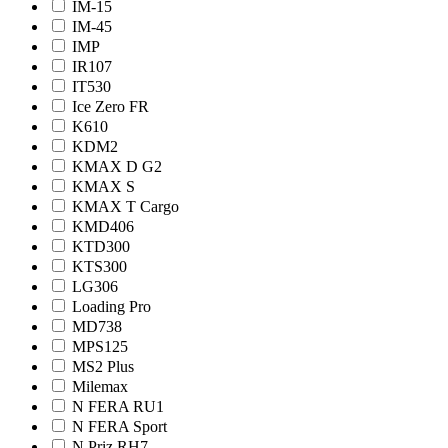
IM-15
IM-45
IMP
IR107
IT530
Ice Zero FR
K610
KDM2
KMAX D G2
KMAX S
KMAX T Cargo
KMD406
KTD300
KTS300
LG306
Loading Pro
MD738
MPS125
MS2 Plus
Milemax
N FERA RU1
N FERA Sport
N Priz RH7