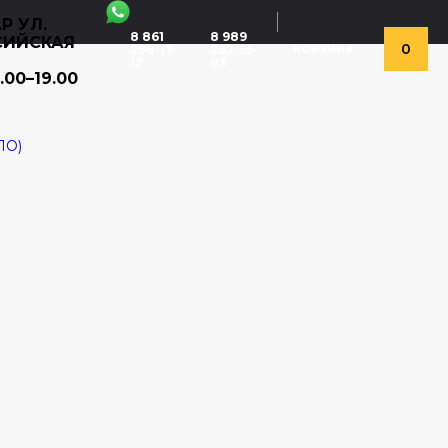
Р УЛ.
8 861
8 989
СИЙСКАЯ
0
298-17-
262-55-
КОРЗИНА
12
83
.00–19.00
ЛО)