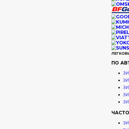
ЛЕГКОВ
ПО А
ЗИ
ЗИ
ЗИ
ЗИ
З
ЧАСТО
З