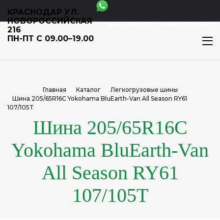
КРАСНОДАР УЛ.
НОВОРОССИЙСКАЯ
8 861 298-17-12
8 989 262-55-83
216
ПН-ПТ С 09.00–19.00
Главная
Каталог
Легкогрузовые шины
Шина 205/65R16C Yokohama BluEarth-Van All Season RY61
107/105T
Шина 205/65R16C
Yokohama BluEarth-Van
All Season RY61
107/105T