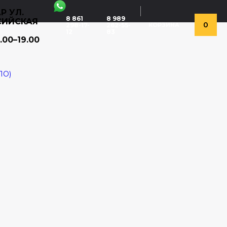
Р УЛ.
8 861
8 989
СИЙСКАЯ
0
298-17-
262-55-
КОРЗИНА
12
83
.00–19.00
ЛО)