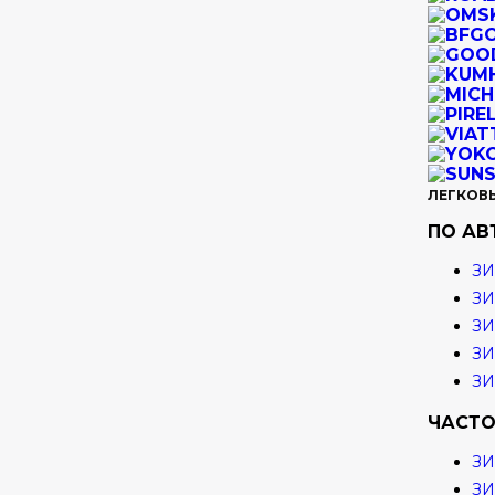
ЛЕГКОВ
ПО А
ЗИ
ЗИ
ЗИ
ЗИ
З
ЧАСТО
З
З